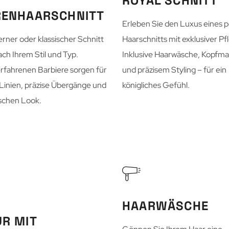
ROYAL SCHNITT
RENHAARSCHNITT
Erleben Sie den Luxus eines 
rner oder klassischer Schnitt
Haarschnitts mit exklusiver Pf
ach Ihrem Stil und Typ.
Inklusive Haarwäsche, Kopfm
rfahrenen Barbiere sorgen für
und präzisem Styling – für ein
Linien, präzise Übergänge und
königliches Gefühl.
ischen Look.
HAARWÄSCHE
R MIT