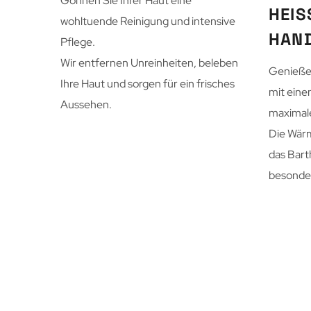
Gönnen Sie Ihrer Haut eine
HEI
wohltuende Reinigung und intensive
HAN
Pflege.
Wir entfernen Unreinheiten, beleben
Genießen
Ihre Haut und sorgen für ein frisches
mit ein
Aussehen.
maximal
Die Wärm
das Bart
besonder
individual