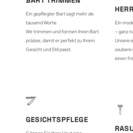
BART TRIMMEN
HER
Ein gepflegter Bart sagt mehr als
tausend Worte.
Ein mode
Wir trimmen und formen Ihren Bart
– ganz n
präzise, damit er perfekt zu Ihrem
Unsere e
Gesicht und Stil passt.
saubere 
einen fr
GESICHTSPFLEGE
RASU