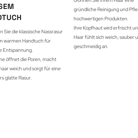
Gönnen Sie Ihrem Haar eine
SSEM
gründliche Reinigung und Pfle
DTUCH
hochwertigen Produkten.
Ihre Kopfhaut wird erfrischt un
 Sie die klassische Nassrasur
Haar fühlt sich weich, sauber 
em warmen Handtuch für
geschmeidig an.
e Entspannung.
e öffnet die Poren, macht
haar weich und sorgt für eine
s glatte Rasur.
quality